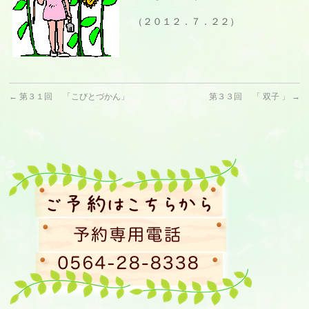
（２０１２．７．２２）
←
第３１回 「こびとづかん」
第３３回 「 双子 」
→