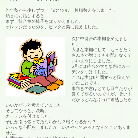
昨年秋から少しずつ、「のびのび」模様替えをしました。
順番にお話しすると
まず、待合室の椅子をはりかえました。
オレンジだったのを、ピンクと紫に変えました。
次に中待合の本棚を変えまし
た。
大きな本棚にして、もっとたく
さん本が増えても心配しなくて
いいようにしました。
6月には待合の大きな窓にカー
テンをつけました。
これは実は8年間ずっと悩んで
いたことです。
東向きの窓はとても日当たりが
良くて明るいのですが、暑い！
だからどんなふうに遮熱したら
いいかずっと考えていました。
そしてやっと、決断。
カーテンを付けました。
子供が引っ張って危ないかな？暗くなるかな？
いろんな心配をしましたが、いざやってみるとなんてことありま
せん。