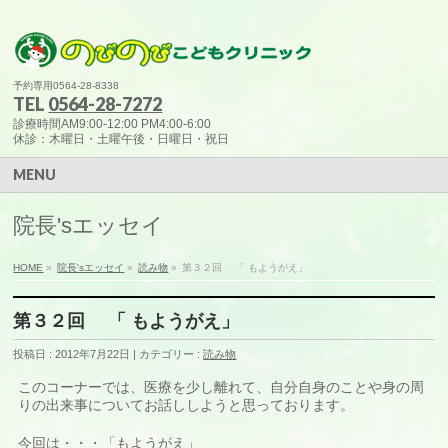
予約専用0564-28-8338
TEL
0564-28-7272
診療時間AM9:00-12:00 PM4:00-6:00
休診：木曜日・土曜午後・日曜日・祝日
MENU
院長'sエッセイ
HOME
»
院長'sエッセイ
»
読み物
»
第３２回 「 もようがえ」
第３２回 「 もようがえ」
投稿日 : 2012年7月22日
カテゴリー :
読み物
このコーナーでは、医療を少し離れて、自分自身のことや身の周
りの出来事についてお話ししようと思っております。
今回は・・・「もようがえ」