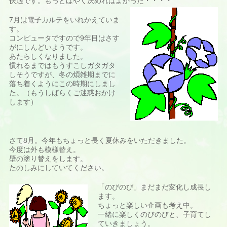
快適です。もっとはやく決めればよかった・・・・
7月は電子カルテをいれかえていま
す。
コンピュータですので9年目はさす
がにしんどいようです。
あたらしくなりました。
慣れるまではもうすこしガタガタ
しそうですが、冬の煩雑期までに
落ち着くようにこの時期にしまし
た。（もうしばらくご迷惑おかけ
します）
さて8月。今年もちょっと長く夏休みをいただきました。
今度は外も模様替え。
壁の塗り替えをします。
たのしみにしていてください。
「のびのび」まだまだ変化し成長し
ます。
ちょっと楽しい企画も考え中。
一緒に楽しくのびのびと、子育てし
ていきましょう。