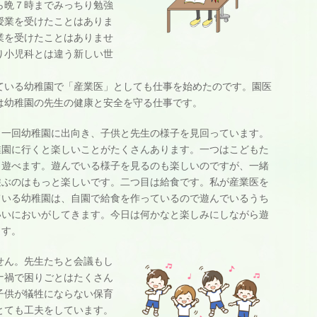
ら晩７時までみっちり勉強
授業を受けたことはありま
業を受けたことはありませ
り小児科とは違う新しい世
ている幼稚園で「産業医」としても仕事を始めたのです。園医
は幼稚園の先生の健康と安全を守る仕事です。
月一回幼稚園に出向き、子供と先生の様子を見回っています。
稚園に行くと楽しいことがたくさんあります。一つはこどもた
と遊べます。遊んでいる様子を見るのも楽しいのですが、一緒
遊ぶのはもっと楽しいです。二つ目は給食です。私が産業医を
ている幼稚園は、自園で給食を作っているので遊んでいるうち
いいにおいがしてきます。今日は何かなと楽しみにしながら遊
ます。
せん。先生たちと会議もし
ナ禍で困りごとはたくさん
子供が犠牲にならない保育
とても工夫をしています。