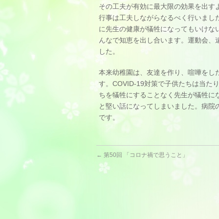
その工夫が有効に最大限の効果を出す
行事は工夫しながらなるべく行いまし
に先生の健康が犠牲になってもいけな
んなで知恵を出し合います。運動会、
した。
本来幼稚園は、友達を作り、喧嘩をし
す。COVID-19対策で子供たちは
ちを犠牲にすることなく先生が犠牲に
と堅い話になってしまいました。病院
です。
←
第50回 「コロナ禍で思うこと」