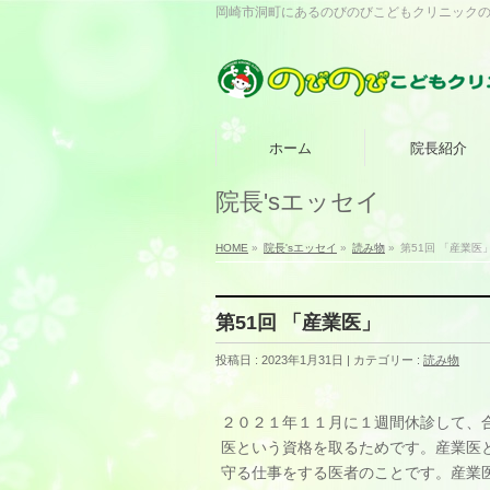
岡崎市洞町にあるのびのびこどもクリニック
ホーム
院長紹介
院長'sエッセイ
HOME
»
院長'sエッセイ
»
読み物
»
第51回 「産業医
第51回 「産業医」
投稿日 : 2023年1月31日
カテゴリー :
読み物
２０２１年１１月に１週間休診して、
医という資格を取るためです。産業医
守る仕事をする医者のことです。産業