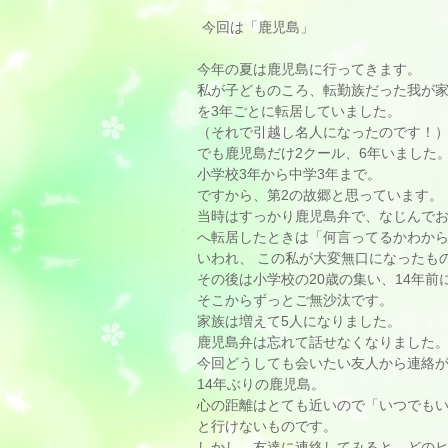
今回は「鹿児島」
今年の夏は鹿児島に行ってきます。
私が子どものころ、転勤族だった我が
を3年ごとに転居していました。
（それで引越し名人になったのです！
でも鹿児島だけ2クール、6年いました
小学校3年から中学3年まで。
ですから、第2の故郷と思っています。
当時はすっかり鹿児島弁で、なじんで
へ転居したときは「何言ってるかわか
いわれ、
この私が大変無口になったも
その後は小学校の20歳の集い、
14年前
そこからずっとご無沙汰です。
家族は増えて5人になりました。
鹿児島弁は忘れて話せなくなりました
今回どうしても会いたい友人から連絡
14年ぶりの鹿児島。
心の距離はとても近いので「いつでも
と行けないものです。
しかし、友達に連絡してみると、
どの