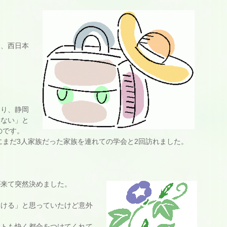
家、
西日本
）
。
おり、
静岡
らない」と
のです。
にまだ3人家族だった家族を連れての学会と2回訪れまし
た。
。
が来て突然決めました。
いける」
と思っていたけど意外
ヒトも快く都合をつけてくれて