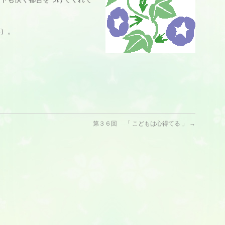
。
笑）。
第３６回 「 こどもは心得てる 」
→