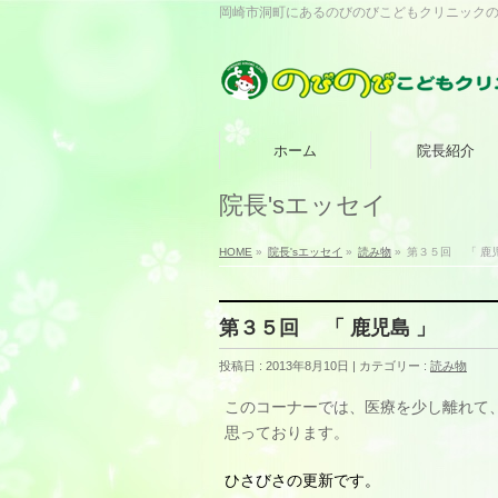
岡崎市洞町にあるのびのびこどもクリニック
ホーム
院長紹介
院長'sエッセイ
HOME
»
院長'sエッセイ
»
読み物
»
第３５回 「 鹿児
第３５回 「 鹿児島 」
投稿日 : 2013年8月10日
カテゴリー :
読み物
このコーナーでは、医療を少し離れて
思っております。
ひさびさの更新です。