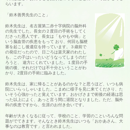
らいます。
「鈴木善男先生のこと」
鈴木先生は、名古屋第二赤十字病院の脳外科
の先生でした。長女の２度目の手術をしてく
ださった恩人です。長女は「もやもや病」と
いう脳血管の疾患をもって おり、何回も脳梗
塞を起こし後遺症を持っています。３歳前で
の発症だったので、日ごろは楽天家のわたし
も、この子はいったいどうなってしまうのだ
ろうと、 途方にくれていました。１度目の手
術の後、それだけでは不十分ということがわ
かり、2度目の手術に臨みました。
鈴木先生は、家に帰ることがあるのかな？と思うほど、いつも病
院にいらっしゃいました。こまめに様子を見に来てくださり、た
いそう心強かったと覚えています。おかげさまで術後の経過は思
った以上によく、あっと言う間に退院となりました。ただ、脳外
科の疾患ですから、生涯のお付き合いです。
年齢が大きくなるに従って、学校のこと、学習のこといろんな問
題がでてきます。そんなとき鈴木先生はいつも「おかあさん、大
事なのは教育です」と言われました。