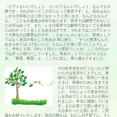
「ピアノもいいでしょう、リハビリもいいでしょう、なんでも大
事です。それがすべてこの子にとって教育です」と。先生はわた
しが小児科医とはご存じなかっ たと思います。なんどもなんど
も、「こどもの発達は未知であります、医学では解明できないこ
とが沢山あって、また、いまの医学では解明できなくても将来的
にはわかってくることもあるはずです。それまではこの子にとっ
て大事なのは教育なのです。」とおっしゃいました。医者として
ではなく患児の母として先生の 前に座り、「そうだ教育なんだ、
あきらめてはいけないんだ」となんど心強く思ったことでしょ
う。半年に１回、1年に１回という受診でしたが、こころのなか
ではずっと頼りにしていました。長女のことでくじけそうなと
き、「教育、教育」と、こころに念じ、乗り越えてきました。
その鈴木先生が亡くなったと聞
いたのは先月のことでした。奥
様のご挨拶にも「医学に一生を
ささげ、医療のために生きてき
たようなひとだった」とありま
した。それによって長女やわた
しを含めてたくさんの人が救わ
れました。本当に感謝していま
す。まだお若くて思い残すとこ
ろも多かったと思います。ご冥
福をお祈りいたします。先生の教えは、わたしの子育てに、そし