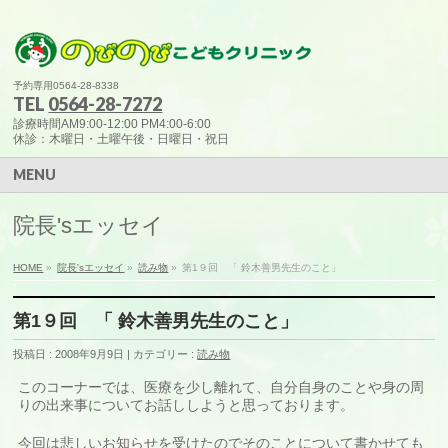
予約専用0564-28-8338
TEL
0564-28-7272
診療時間AM9:00-12:00 PM4:00-6:00
休診：木曜日・土曜午後・日曜日・祝日
MENU
院長'sエッセイ
HOME
»
院長'sエッセイ
»
読み物
»
第1９回 「 鈴木善男先生のこと」
第1９回 「 鈴木善男先生のこと」
投稿日 : 2008年9月9日
カテゴリー :
読み物
このコーナーでは、医療を少し離れて、自分自身のことや身の周
りの出来事についてお話ししようと思っております。
今回は悲しいお知らせを受けたのでそのことについて書かせても