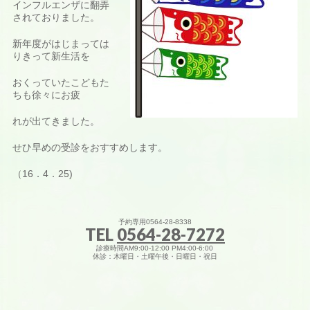
インフルエンザに翻弄
されておりました。
新年度がはじまっては
りきって新生活を
おくっていたこどもた
ちも徐々にお疲
れが出てきました。
せひ早めの受診をおすすめします。
（16．4．25)
予約専用0564-28-8338
TEL
0564-28-7272
診療時間AM9:00-12:00 PM4:00-6:00
休診：木曜日・土曜午後・日曜日・祝日