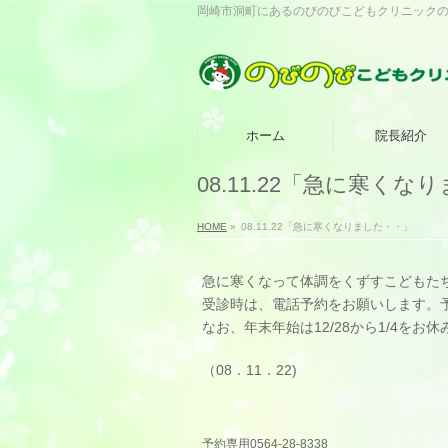
岡崎市洞町にあるのびのびこどもクリニック
ホーム
院長紹介
08.11.22「急に寒く
HOME
»
08.11.22「急に寒くなりました・・」
急に寒くなって体調をくずすこどもた
受診時は、電話予約をお願いします。
なお、年末年始は12/28から1/4を
（08．11．22)
予約専用0564-28-8338